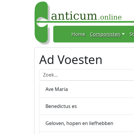
Home
Home
Componisten
S
Spring naar hoofdtekst
Ad Voesten
Doorzoek onderstaande lijst
Ave Maria
Benedictus es
Geloven, hopen en liefhebben