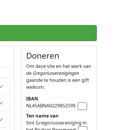
Doneren
Om deze site en het werk van
de
Gregoriusverenigingen
gaande te houden is een gift
welkom:
IBAN
NL45ABNA0229852599
Naar klembord kopiëren
Ten name van
Sint Gregoriusvereniging in
het Bisdom Roermond
Naar klembord kopiëren