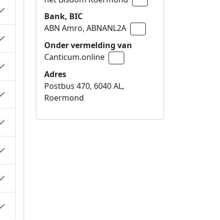
Bank, BIC
ABN Amro,
ABNANL2A
Naar klembord kopiëren
Onder vermelding van
Canticum.online
Naar klembord kopiëren
Adres
Postbus 470, 6040 AL,
Roermond