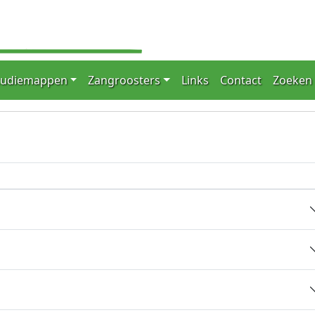
tudiemappen
Zangroosters
Links
Contact
Zoeken