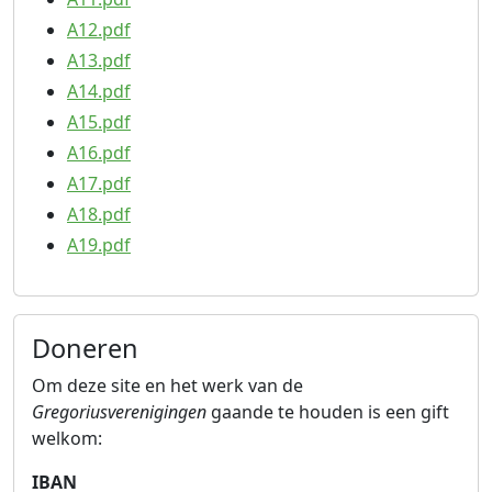
A12.pdf
A13.pdf
A14.pdf
A15.pdf
A16.pdf
A17.pdf
A18.pdf
A19.pdf
Doneren
Om deze site en het werk van de
Gregoriusverenigingen
gaande te houden is een gift
welkom:
IBAN