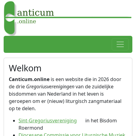
Spring naar hoofdtekst
Home
Welkom
Canticum.online
is een website die in 2026 door
de drie
Gregoriusverenigingen
van de zuidelijke
bisdommen van Nederland in het leven is
geroepen om er (nieuw) liturgisch zangmateriaal
op te delen.
(extern)
Sint-Gregoriusvereniging
in het Bisdom
Roermond
(ext
Diocesane Commissie voor Liturgische Muziek