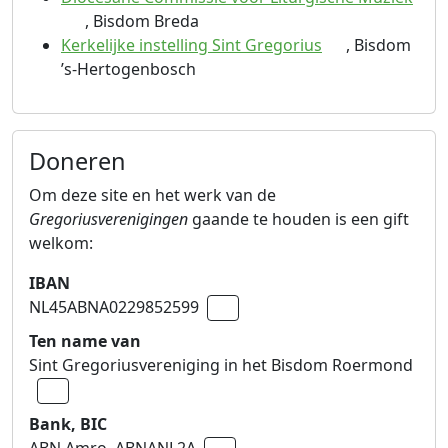
, Bisdom Breda
(extern)
Kerkelijke instelling Sint Gregorius
, Bisdom
’s-Hertogenbosch
Doneren
Om deze site en het werk van de
Gregoriusverenigingen
gaande te houden is een gift
welkom:
IBAN
NL45ABNA0229852599
Naar klembord kopiëren
Ten name van
Sint Gregoriusvereniging in het Bisdom Roermond
Naar klembord kopiëren
Bank, BIC