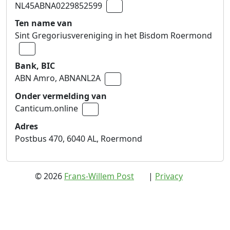
NL45ABNA0229852599
Naar klembord kopiëren
Ten name van
Sint Gregoriusvereniging in het Bisdom Roermond
Naar klembord kopiëren
Bank, BIC
ABN Amro,
ABNANL2A
Naar klembord kopiëren
Onder vermelding van
Canticum.online
Naar klembord kopiëren
Adres
Postbus 470, 6040 AL, Roermond
(extern)
(extern)
© 2026
Frans-Willem Post
|
Privacy